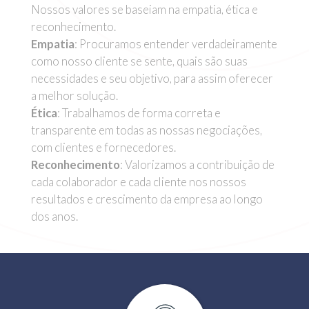
Nossos valores se baseiam na empatia, ética e
reconhecimento.
Empatia
: Procuramos entender verdadeiramente
como nosso cliente se sente, quais são suas
necessidades e seu objetivo, para assim oferecer
a melhor solução.
Ética
: Trabalhamos de forma correta e
transparente em todas as nossas negociações,
com clientes e fornecedores.
Reconhecimento
: Valorizamos a contribuição de
cada colaborador e cada cliente nos nossos
resultados e crescimento da empresa ao longo
dos anos.