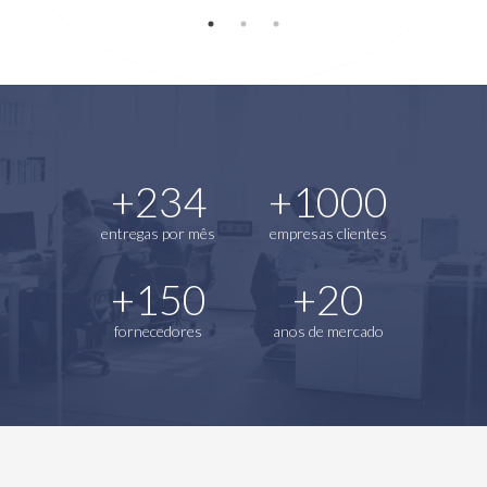
+234
+1000
entregas por mês
empresas clientes
+150
+20
fornecedores
anos de mercado