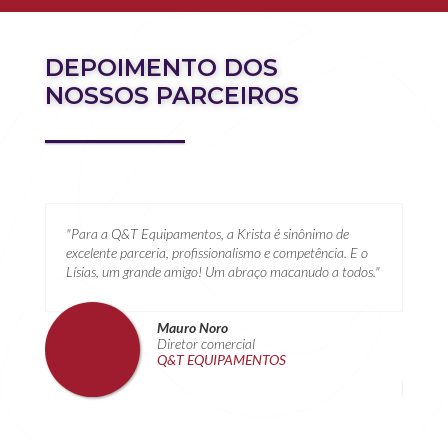
DEPOIMENTO DOS
NOSSOS PARCEIROS
sta,
"Para a Q&T Equipamentos, a Krista é sinônimo de
"A K
cima
excelente parceria, profissionalismo e competência. E o
parc
ongo
Lísias, um grande amigo! Um abraço macanudo a todos."
conf
o.
negó
rela
Mauro Noro
Diretor comercial
Q&T EQUIPAMENTOS