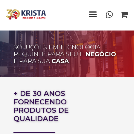


SOLUÇÕES EM TECNOLOGIA E
REQUINTE PARA SEU E
NEGÓCIO
E PARA SUA
CASA
+ DE 30 ANOS
FORNECENDO
PRODUTOS DE
QUALIDADE